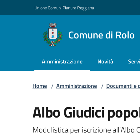
Vai al contenuto
Vai alla navigazione
Vai al footer
Unione Comuni Pianura Reggiana
Comune di Rolo
Amministrazione
Novità
Servi
Menu selezionato
Home
Amministrazione
Documenti e d
/
/
Salta al contenuto
Albo Giudici popo
Modulistica per iscrizione all'Albo 