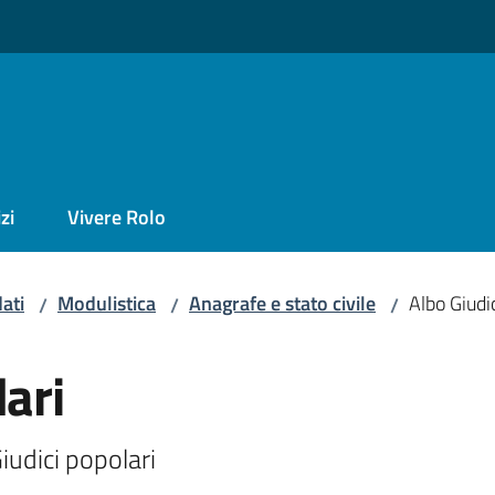
zi
Vivere Rolo
ati
Modulistica
Anagrafe e stato civile
Albo Giudi
/
/
/
lari
Giudici popolari