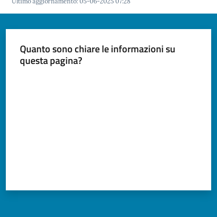
Ultimo aggiornamento
:
05-06-2025 07:28
Tutti
gli
Quanto sono chiare le informazioni su
argomenti...
questa pagina?
Valuta da 1 a 5 stelle
Seguici
su