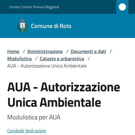
Vai al contenuto
Vai alla navigazione
Vai al footer
Unione Comuni Pianura Reggiana
Comune
Comune di Rolo
di Rolo
Home
/
Amministrazione
/
Documenti e dati
/
Amministrazione
Modulistica
/
Catasto e urbanistica
/
Menu selezionato
AUA - Autorizzazione Unica Ambientale
Novità
AUA - Autorizzazione
Salta al contenuto
Servizi
Unica Ambientale
Vivere
Rolo
Modulistica per AUA
Condividi
Vedi azioni