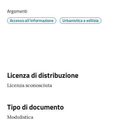
Argomenti
Tutti
Accesso all'informazione
Urbanistica e edilizia
gli
argomenti...
Seguici
su
Descrizione
Licenza di distribuzione
Licenza sconosciuta
Tipo di documento
Modulistica