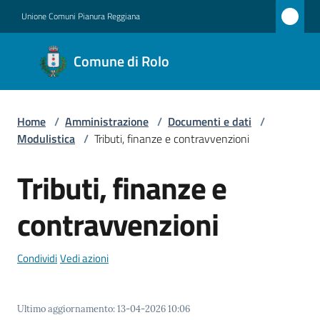
Vai al contenuto
Vai alla navigazione
Vai al footer
Unione Comuni Pianura Reggiana
Comune
Comune di Rolo
di Rolo
Home
/
Amministrazione
/
Documenti e dati
/
Amministrazione
Modulistica
/
Tributi, finanze e contravvenzioni
Menu selezionato
Novità
Tributi, finanze e
Servizi
contravvenzioni
Vivere
Condividi
Vedi azioni
Rolo
Ultimo aggiornamento
:
13-04-2026 10:06