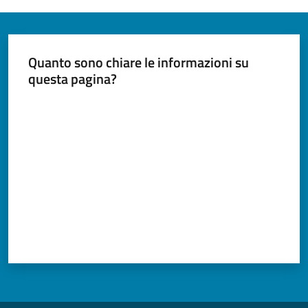
Tutti
gli
Quanto sono chiare le informazioni su
argomenti...
questa pagina?
Valuta da 1 a 5 stelle
Seguici
su