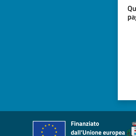
Qu
pa
Valut