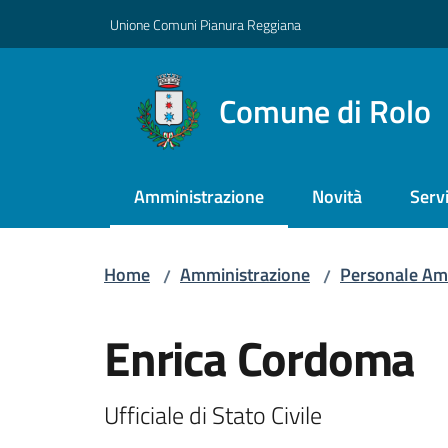
Vai al contenuto
Vai alla navigazione
Vai al footer
Unione Comuni Pianura Reggiana
Comune di Rolo
Amministrazione
Novità
Servi
Menu selezionato
Home
Amministrazione
Personale Am
/
/
Salta al contenuto
Enrica Cordoma
Ufficiale di Stato Civile