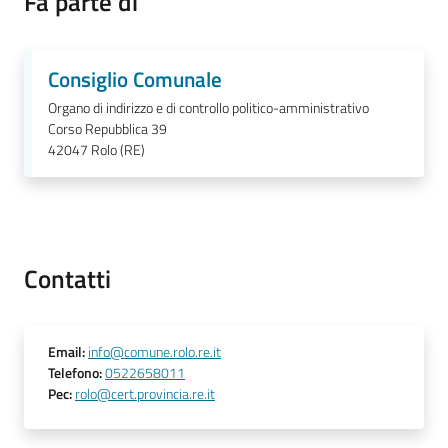
Fa parte di
Tutti
gli
Consiglio Comunale
argomenti...
Organo di indirizzo e di controllo politico-amministrativo
Corso Repubblica 39
42047
Rolo (RE)
Seguici
su
Contatti
Email
:
info@comune.rolo.re.it
Telefono
:
0522658011
Pec
:
rolo@cert.provincia.re.it