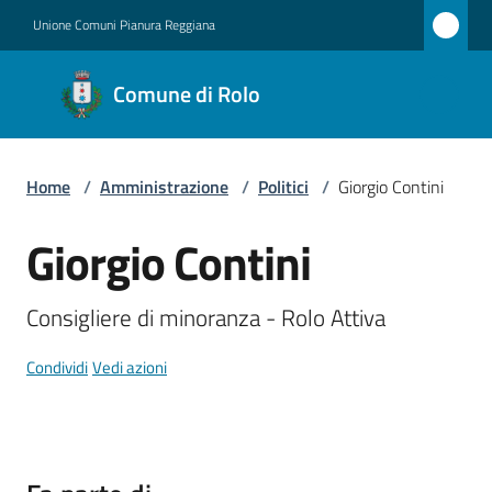
Vai al contenuto
Vai alla navigazione
Vai al footer
Unione Comuni Pianura Reggiana
Comune
Comune di Rolo
di Rolo
Home
/
Amministrazione
/
Politici
/
Giorgio Contini
Amministrazione
Menu selezionato
Giorgio Contini
Salta al contenuto
Novità
Consigliere di minoranza - Rolo Attiva
Servizi
Condividi
Vedi azioni
Vivere
Rolo