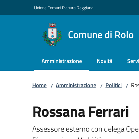
Vai al contenuto
Vai alla navigazione
Vai al footer
Unione Comuni Pianura Reggiana
Comune di Rolo
Amministrazione
Novità
Servi
Menu selezionato
Home
Amministrazione
Politici
Ros
/
/
/
Salta al contenuto
Rossana Ferrari
Assessore esterno con delega Oper