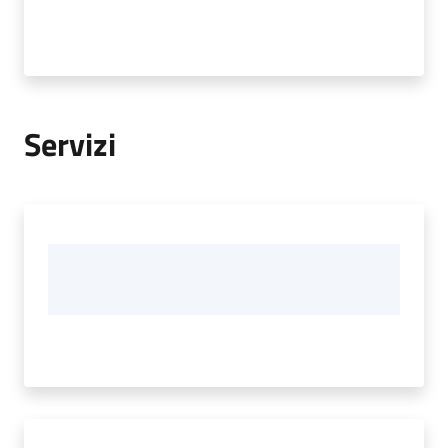
Tutti
gli
argomenti...
Menu selezionato
Servizi
Seguici
su