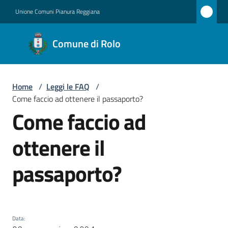
Vai al contenuto
Vai alla navigazione
Vai al footer
Unione Comuni Pianura Reggiana
Comune
Comune di Rolo
di Rolo
Home
/
Leggi le FAQ
/
Amministrazione
Come faccio ad ottenere il passaporto?
Come faccio ad
Salta al contenuto
Novità
ottenere il
Servizi
passaporto?
Vivere
Rolo
Data
: