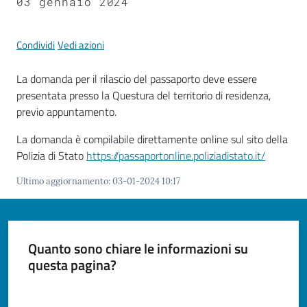
03 gennaio 2024
Tutti
Condividi
Vedi azioni
gli
argomenti...
La domanda per il rilascio del passaporto deve essere
presentata presso la Questura del territorio di residenza,
previo appuntamento.
Seguici
La domanda è compilabile direttamente online sul sito della
su
Polizia di Stato
https://passaportonline.poliziadistato.it/
Ultimo aggiornamento
:
03-01-2024 10:17
Quanto sono chiare le informazioni su
questa pagina?
Valuta da 1 a 5 stelle