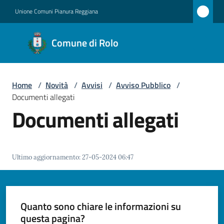
Vai al contenuto
Vai alla navigazione
Vai al footer
Unione Comuni Pianura Reggiana
Comune
Comune di Rolo
di Rolo
Home
/
Novità
/
Avvisi
/
Avviso Pubblico
/
Amministrazione
Documenti allegati
Documenti allegati
Novità
Menu selezionato
Servizi
Ultimo aggiornamento
:
27-05-2024 06:47
Vivere
Rolo
Quanto sono chiare le informazioni su
questa pagina?