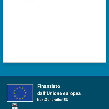
Valuta da 1 a 5 stelle
Tutti
gli
argomenti...
Seguici
su