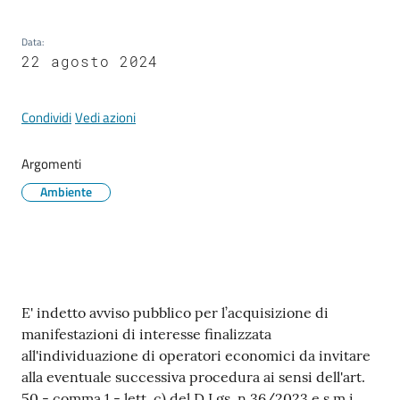
Tutti
Data
:
22 agosto 2024
gli
argomenti...
Condividi
Vedi azioni
Argomenti
Seguici
su
Ambiente
Contenuto
E' indetto avviso pubblico per l’acquisizione di
manifestazioni di interesse finalizzata
all'individuazione di operatori economici da invitare
alla eventuale successiva procedura ai sensi dell'art.
50 - comma 1 - lett. c) del D.Lgs. n.36/2023 e s.m.i.