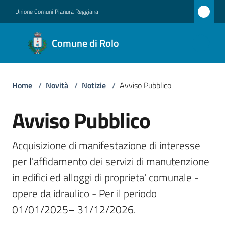
Vai al contenuto
Vai alla navigazione
Vai al footer
Unione Comuni Pianura Reggiana
Comune
Comune di Rolo
di Rolo
Home
/
Novità
/
Notizie
/
Avviso Pubblico
Amministrazione
Avviso Pubblico
Salta al contenuto
Novità
Menu selezionato
Acquisizione di manifestazione di interesse 
Servizi
per l'affidamento dei servizi di manutenzione 
Vivere
in edifici ed alloggi di proprieta' comunale - 
Rolo
opere da idraulico - Per il periodo 
01/01/2025– 31/12/2026.