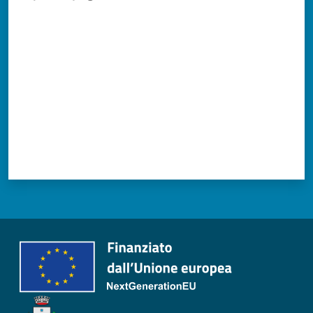
Valuta da 1 a 5 stelle
Tutti
gli
argomenti...
Seguici
su