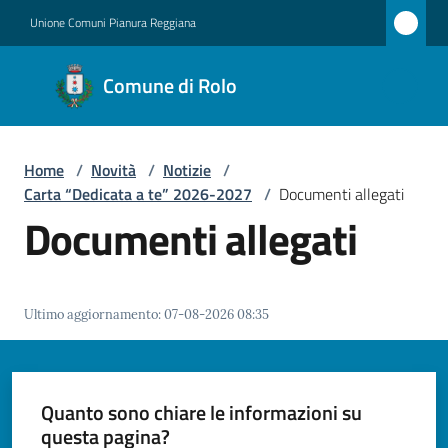
Vai al contenuto
Vai alla navigazione
Vai al footer
Unione Comuni Pianura Reggiana
Comune
Comune di Rolo
di Rolo
Home
/
Novità
/
Notizie
/
Amministrazione
Carta “Dedicata a te” 2026-2027
/
Documenti allegati
Documenti allegati
Novità
Menu selezionato
Servizi
Ultimo aggiornamento
:
07-08-2026 08:35
Vivere
Rolo
Quanto sono chiare le informazioni su
questa pagina?