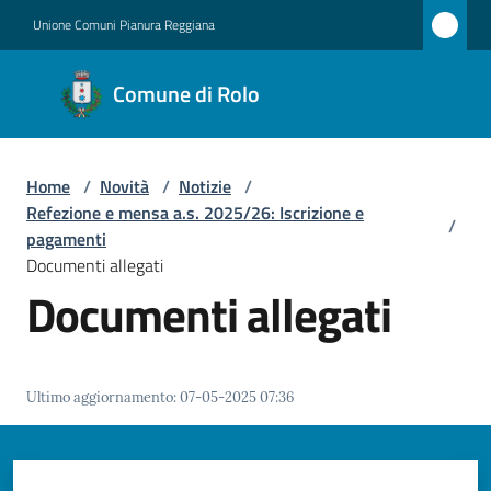
Vai al contenuto
Vai alla navigazione
Vai al footer
Unione Comuni Pianura Reggiana
Comune
Comune di Rolo
di Rolo
Home
/
Novità
/
Notizie
/
Amministrazione
Refezione e mensa a.s. 2025/26: Iscrizione e
/
pagamenti
Novità
Documenti allegati
Menu selezionato
Documenti allegati
Servizi
Vivere
Ultimo aggiornamento
:
07-05-2025 07:36
Rolo