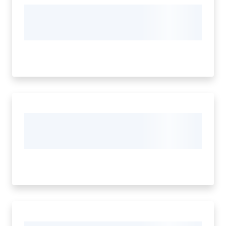
Tutti
gli
argomenti...
Seguici
su