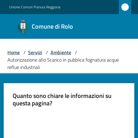
Vai al contenuto
Vai alla navigazione
Vai al footer
Unione Comuni Pianura Reggiana
Comune
Comune di Rolo
di Rolo
Home
/
Servizi
/
Ambiente
/
Amministrazione
Autorizzazione allo Scarico in pubblica fognatura acque
reflue industriali
Novità
Servizi
Quanto sono chiare le informazioni su
Menu selezionato
questa pagina?
Vivere
Rolo
Valuta da 1 a 5 stelle