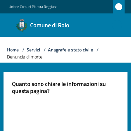
Vai al contenuto
Vai alla navigazione
Vai al footer
Unione Comuni Pianura Reggiana
Comune
Comune di Rolo
di Rolo
Home
/
Servizi
/
Anagrafe e stato civile
/
Amministrazione
Denuncia di morte
Novità
Quanto sono chiare le informazioni su
Servizi
questa pagina?
Menu selezionato
Vivere
Valuta da 1 a 5 stelle
Rolo