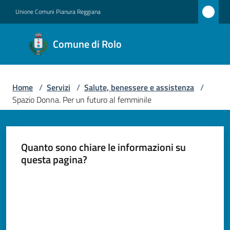
Vai al contenuto
Vai alla navigazione
Vai al footer
Unione Comuni Pianura Reggiana
Comune
Comune di Rolo
di Rolo
Home
/
Servizi
/
Salute, benessere e assistenza
/
Amministrazione
Spazio Donna. Per un futuro al femminile
Novità
Quanto sono chiare le informazioni su
Servizi
questa pagina?
Menu selezionato
Vivere
Valuta da 1 a 5 stelle
Rolo