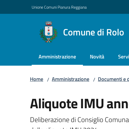
Vai al contenuto
Vai alla navigazione
Vai al footer
Unione Comuni Pianura Reggiana
Comune di Rolo
Amministrazione
Novità
Servi
Menu selezionato
Home
Amministrazione
Documenti e d
/
/
Salta al contenuto
Aliquote IMU an
Deliberazione di Consiglio Comuna