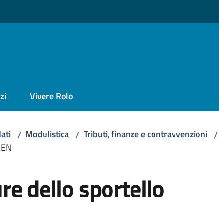
zi
Vivere Rolo
ati
Modulistica
Tributi, finanze e contravvenzioni
/
/
/
IREN
re dello sportello