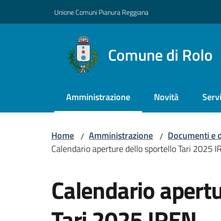
Vai al contenuto
Vai alla navigazione
Vai al footer
Unione Comuni Pianura Reggiana
Comune di Rolo
Amministrazione
Novità
Servi
Menu selezionato
Home
Amministrazione
Documenti e d
/
/
Calendario aperture dello sportello Tari 2025 
Salta al contenuto
Calendario apertu
Tari 2025 IREN