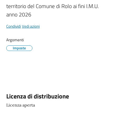
territorio del Comune di Rolo ai fini I.M.U. 
Tutti
anno 2026
gli
argomenti...
Condividi
Vedi azioni
Argomenti
Imposte
Seguici
su
Descrizione
Licenza di distribuzione
Licenza aperta