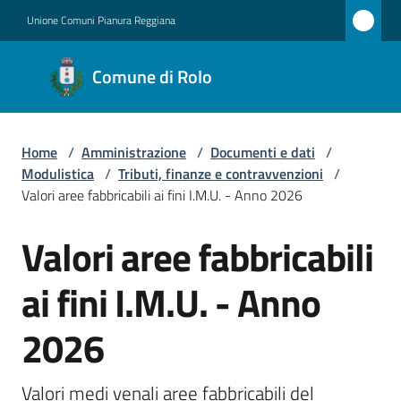
Vai al contenuto
Vai alla navigazione
Vai al footer
Unione Comuni Pianura Reggiana
Comune
Comune di Rolo
di Rolo
Home
/
Amministrazione
/
Documenti e dati
/
Amministrazione
Modulistica
/
Tributi, finanze e contravvenzioni
/
Menu selezionato
Valori aree fabbricabili ai fini I.M.U. - Anno 2026
Novità
Valori aree fabbricabili
Salta al contenuto
Servizi
ai fini I.M.U. - Anno
Vivere
2026
Rolo
Valori medi venali aree fabbricabili del 