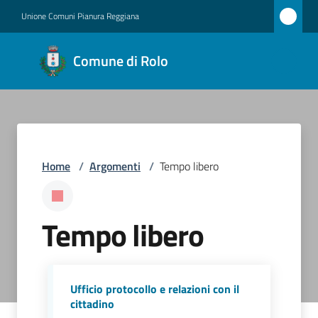
Vai al contenuto
Vai alla navigazione
Vai al footer
Unione Comuni Pianura Reggiana
Comune
Comune di Rolo
di Rolo
Amministrazione
Home
/
Argomenti
/
Tempo libero
Novità
Servizi
Tempo libero
Vivere
Rolo
Ufficio protocollo e relazioni con il
cittadino