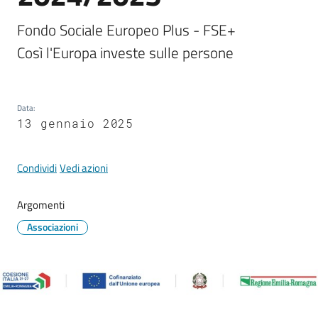
Fondo Sociale Europeo Plus - FSE+

Tutti
gli
argomenti...
Data
:
13 gennaio 2025
Seguici
su
Condividi
Vedi azioni
Argomenti
Associazioni