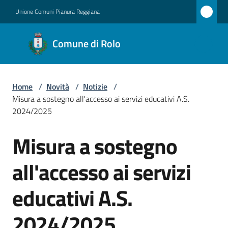
Vai al contenuto
Vai alla navigazione
Vai al footer
Unione Comuni Pianura Reggiana
Comune
Comune di Rolo
di Rolo
Home
/
Novità
/
Notizie
/
Amministrazione
Misura a sostegno all'accesso ai servizi educativi A.S.
2024/2025
Novità
Menu selezionato
Misura a sostegno
Salta al contenuto
Servizi
all'accesso ai servizi
Vivere
educativi A.S.
Rolo
2024/2025