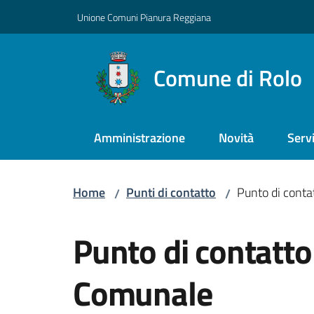
Vai al contenuto
Vai alla navigazione
Vai al footer
Unione Comuni Pianura Reggiana
Comune di Rolo
Amministrazione
Novità
Servi
Home
Punti di contatto
Punto di conta
/
/
Salta al contenuto
Punto di contatto
Comunale