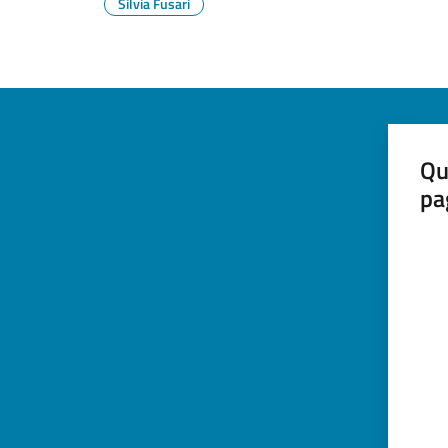
Silvia Fusari
Qu
pa
Valut